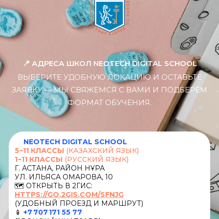
📍 АДРЕСА ШКОЛ NEOTECH DIGITAL SCHOOL
ВЫБЕРИТЕ УДОБНУЮ ЛОКАЦИЮ И ОСТАВЬТЕ
ЗАЯВКУ — МЫ СВЯЖЕМСЯ С ВАМИ И ПОДБЕРЁМ
ФОРМАТ ОБУЧЕНИЯ.
📍
NEOTECH DIGITAL SCHOOL
5−11 КЛАССЫ
(КАЗАХСКИЙ ЯЗЫК)
1−11 КЛАССЫ
(РУССКИЙ ЯЗЫК)
Г. АСТАНА, РАЙОН НҰРА
УЛ. ИЛЬЯСА ОМАРОВА, 10
🗺️ ОТКРЫТЬ В 2ГИС:
HTTPS://GO.2GIS.COM/SFNJG
(УДОБНЫЙ ПРОЕЗД И МАРШРУТ)
📱
+7 707 171 55 77